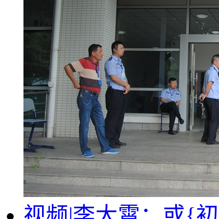
视频|李大霄：或{