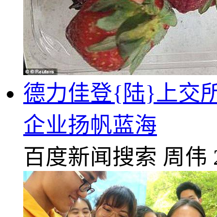
德力佳登{陆}上交
企业扬帆蓝海
百度新闻搜索
周伟