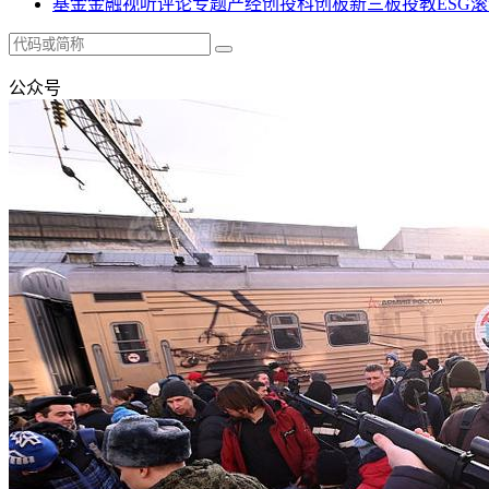
基金
金融
视听
评论
专题
产经
创投
科创板
新三板
投教
ESG
滚
公众号