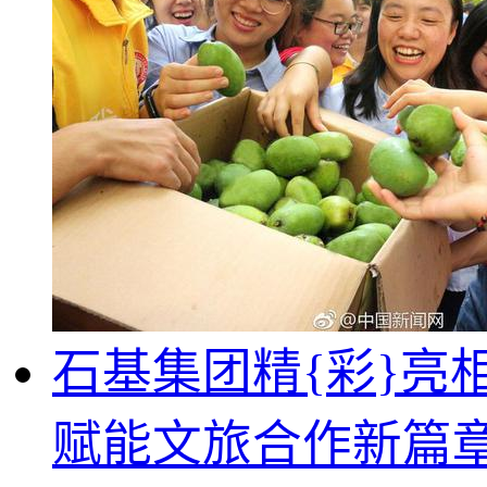
石基集团精{彩}亮
赋能文旅合作新篇