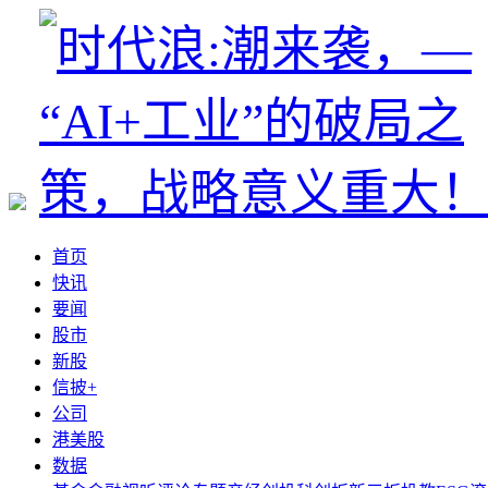
首页
快讯
要闻
股市
新股
信披+
公司
港美股
数据