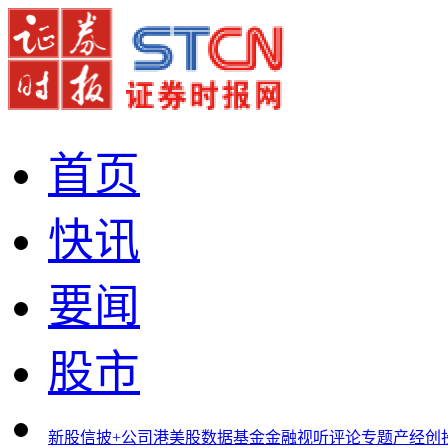
首页
快讯
要闻
股市
新股
信披+
公司
港美股
数据
基金
金融
视听
评论
专题
产经
创