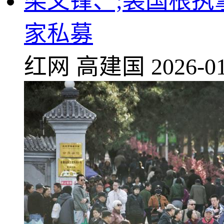
梁文锋、;裘国根执
家私募
红网
高建国
2026-01