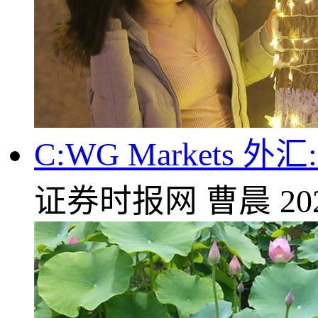
C:WG Market
证券时报网
曹晨
20