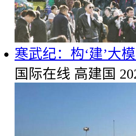
寒武纪：构‘建’大
国际在线
高建国
20