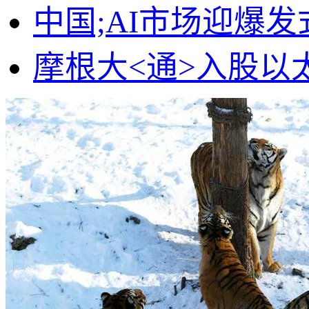
中国;AI市场迎爆
摩根大<通>入股以太坊