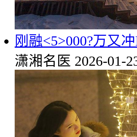
刚融<5>000?万又
潇湘名医
2026-01-2