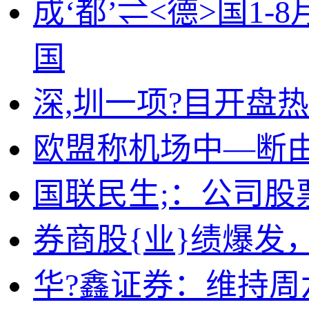
成‘都’⇌<德>国1
国
深,圳一项?目开盘热
欧盟称机场中—断
国联民生;：公司股
券商股{业}绩爆发
华?鑫证券：维持周