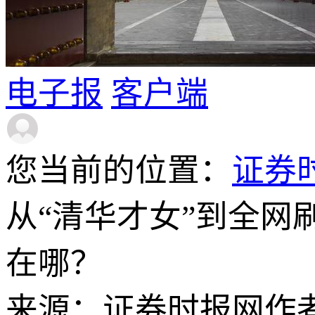
电子报
客户端
您当前的位置：
证券
从“清华才女”到全网
在哪？
来源：证券时报网
作